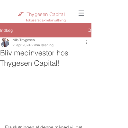
Thygesen Capital
T​
fokuseret aktieforvaltning
Indlæg
Nils Thygesen
2. apr. 2024
2 min læsning
Bliv medinvestor hos
Thygesen Capital!
Fra slutningen af denne måned vil det 