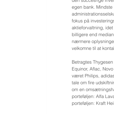
den succesrige inves
egen bank. Mindste 
administrationssels
fokus på investerings
aktieforvaltning, id
billigere end median
nærmere oplysninger 
velkomne til at konta
Betragtes Thygesen C
Equinor, Aflac, Nov
været Philips, adida
tale om fire udskift
om en omsætningshast
porteføljen: Alfa La
porteføljen: Kraft H