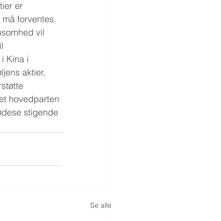
ier er 
e må forventes 
nsomhed vil 
l 
 Kina i 
jens aktier, 
støtte 
gnet hovedparten 
ødese stigende 
Se alle