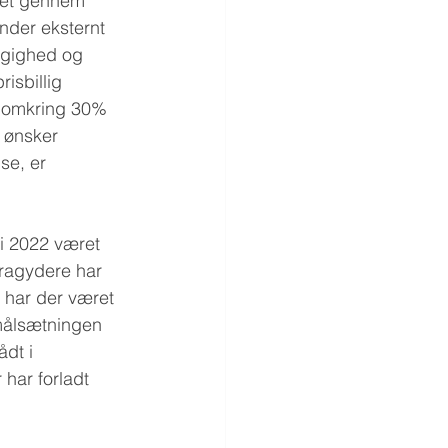
set gennem 
nder eksternt 
ngighed og 
isbillig 
er omkring 30% 
 ønsker 
se, er 
 i 2022 været 
ragydere har 
 har der været 
 målsætningen 
dt i 
har forladt 