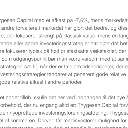
hygesen Capital med et afkast på -7,6%, mens markedsaf
andre forvaltere i markedet har gjort det bedre, og diss
re, der fokuserer strengt på klassisk value, mens en lan
rende eller andre investeringsstrategier har gjort det bet
ere fokuserer typisk på højt prisfastsatte vækstaktier, der
r. Som udgangspunkt bør man være varsom med at sam
strategier, særlig når der er tale om tidshorisonter, der e
vesteringsstrategier tenderer at generere gode relative a
ode relative afkast i andre perioder.
 noget tilløb, skulle det her ved indgangen til det nye å
orbehold, der nu engang altid er: Thygesen Capital forv
i den nyoprettede investeringsforeningsafdeling, Thyges
bet af sommeren. Derved får medinvestorer mulighed for a