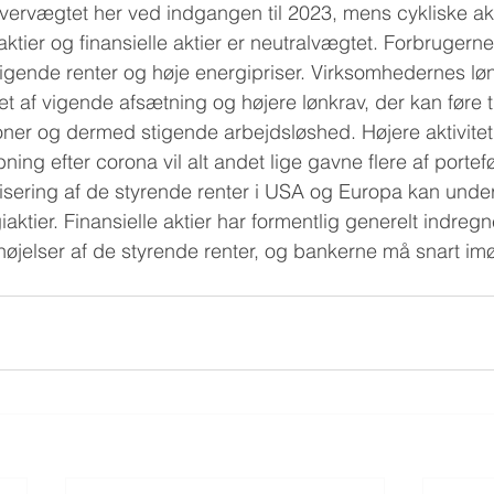
overvægtet her ved indgangen til 2023, mens cykliske akt
tier og finansielle aktier er neutralvægtet. Forbrugern
tigende renter og høje energipriser. Virksomhedernes lø
t af vigende afsætning og højere lønkrav, der kan føre ti
er og dermed stigende arbejdsløshed. Højere aktivitet i
ing efter corona vil alt andet lige gavne flere af porteføl
ilisering af de styrende renter i USA og Europa kan under
iaktier. Finansielle aktier har formentlig generelt indre
øjelser af de styrende renter, og bankerne må snart im