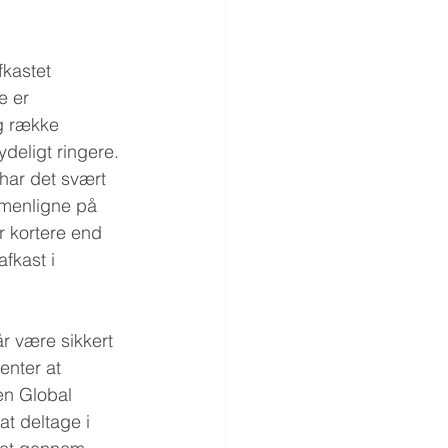
kastet 
e er 
g række 
ydeligt ringere. 
 har det svært 
menligne på 
r kortere end 
fkast i 
r være sikkert 
enter at 
en Global 
t deltage i 