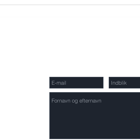
Geop
Bliv medinvestor hos
Thygesen Capital!
Tilmeld nyhedsbrevet Indblik