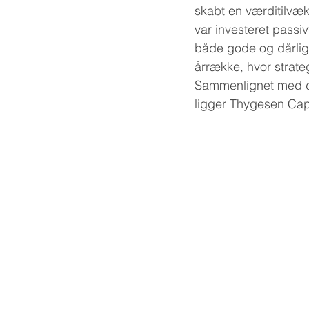
skabt en værditilvæ
var investeret passiv
både gode og dårlig
årrække, hvor strateg
Sammenlignet med de 
ligger Thygesen Capi