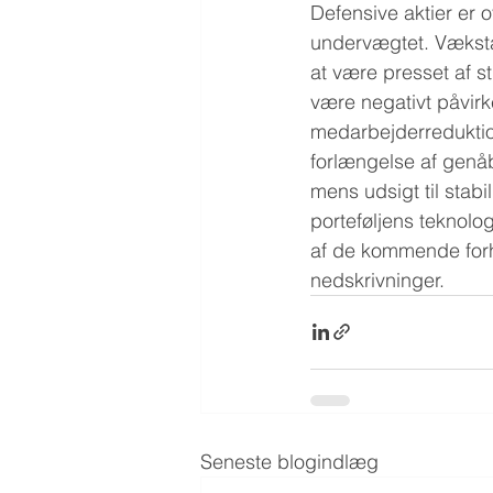
Defensive aktier er 
undervægtet. Vækstak
at være presset af s
være negativt påvirke
medarbejderreduktion
forlængelse af genåbn
mens udsigt til stab
porteføljens teknolog
af de kommende forh
nedskrivninger.
Seneste blogindlæg