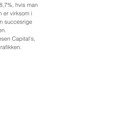
8,7%, hvis man 
 er virksom i 
n succesrige 
en. 
sen Capital's, 
rafikken.