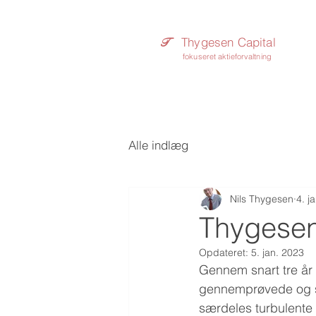
Thygesen Capital
T​
fokuseret aktieforvaltning
Alle indlæg
Nils Thygesen
4. j
Thygesen 
Opdateret:
5. jan. 2023
Gennem snart tre år 
gennemprøvede og su
særdeles turbulente