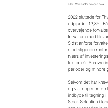
Kilde: Morningstar og egne data
2022 sluttede for T
udgjorde -12,8%. Få 
overvejende forvalte
forvaltere med tilsva
Sidst anførte forvalt
med stigende rente
tværs af investerings
tre-fem år. Snævre in
perioder og mindre g
Selvom det har krævet
og vist dog med de f
indbyde til tegning 
Stock Selection i lø