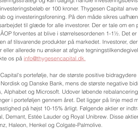
teringsstrategi og kan dagligt handle investeringsbevi
investeringsbeløb er 100 kroner. Thygesen Capital anve
kab og investeringsforening. På den måde sikres uafhæ
arbejdet til glæde for alle investorer. Der er tale om en pr
et ÅOP forventes at blive i størrelsesordenen 1-1½. Det 
en af tilsvarende produkter på markedet. Investorer, der
eller allerede nu ønsker at afgive tegningstilkendegivel
kte os på 
info@thygesencapital.dk.
apital's portefølje, har de største positive bidragydere
o Nordisk og Danske Bank, mens de største negative bid
s, Alphabet og Microsoft. Udover løbende rebalancering
ninger i porteføljen gennem året. Det ligger på linje med
ighed på højst 10-15% årligt. Følgende aktier er indtrå
val, Demant, Estée Lauder og Royal Unibrew. Disse aktier 
einz, Haleon, Henkel og Colgate-Palmolive.