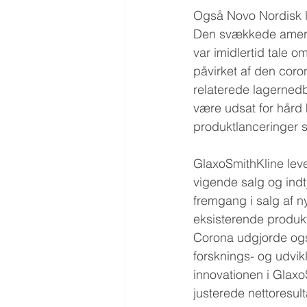
Også Novo Nordisk l
Den svækkede amerik
var imidlertid tale o
påvirket af den coro
relaterede lagerned
være udsat for hård 
produktlanceringer 
GlaxoSmithKline lev
vigende salg og ind
fremgang i salg af 
eksisterende produkt
Corona udgjorde ogs
forsknings- og udvik
innovationen i Glax
justerede nettoresul