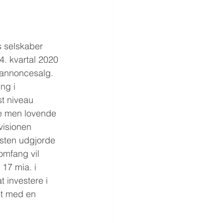
s selskaber 
4. kvartal 2020 
-annoncesalg. 
ng i 
t niveau 
e men lovende 
visionen 
sten udgjorde 
omfang vil 
17 mia. i 
t investere i 
et med en 