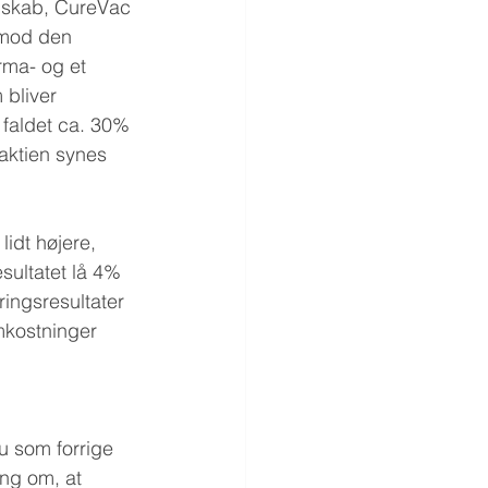
lskab, CureVac 
 mod den 
rma- og et 
 bliver 
 faldet ca. 30% 
aktien synes 
lidt højere, 
ultatet lå 4% 
ingsresultater 
mkostninger 
u som forrige 
ing om, at 