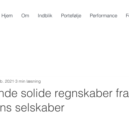
Hjem
Om
Indblik
Portefølje
Performance
F
eb. 2021
3 min læsning
nde solide regnskaber fra
ens selskaber