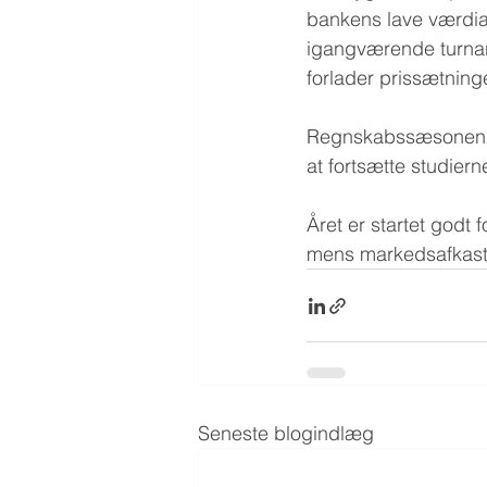
bankens lave værdians
igangværende turnar
forlader prissætninge
Regnskabssæsonen fo
at fortsætte studier
Året er startet godt 
mens markedsafkaste
Seneste blogindlæg