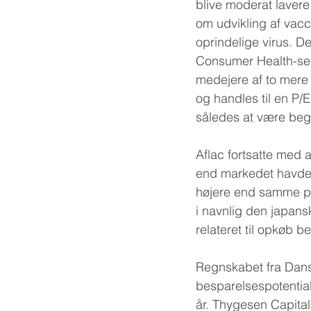
blive moderat laver
om udvikling af vacc
oprindelige virus. D
Consumer Health-sels
medejere af to mere 
og handles til en P/
således at være beg
Aflac fortsatte med a
end markedet havde 
højere end samme per
i navnlig den japansk
relateret til opkøb 
Regnskabet fra Dansk
besparelsespotentia
år. Thygesen Capital'