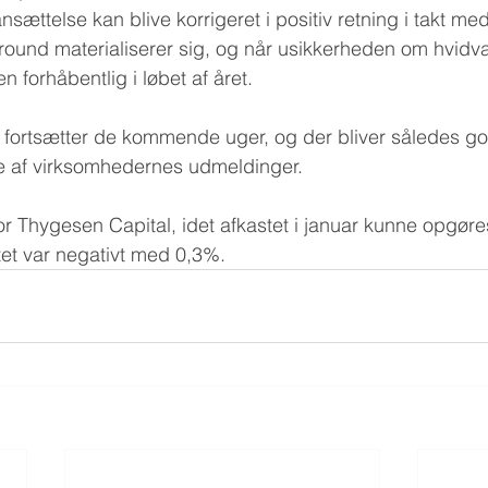
ættelse kan blive korrigeret i positiv retning i takt med
ound materialiserer sig, og når usikkerheden om hvidv
n forhåbentlig i løbet af året.
rtsætter de kommende uger, og der bliver således go
ne af virksomhedernes udmeldinger.
for Thygesen Capital, idet afkastet i januar kunne opgøres
t var negativt med 0,3%.