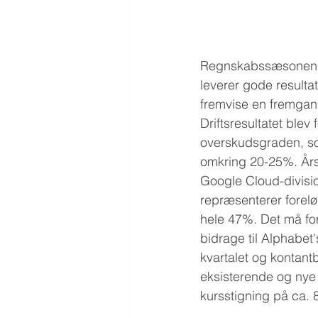
Regnskabssæsonen er 
leverer gode resulta
fremvise en fremgan
Driftsresultatet ble
overskudsgraden, so
omkring 20-25%. Års
Google Cloud-divisi
repræsenterer forel
hele 47%. Det må for
bidrage til Alphabe
kvartalet og kontantb
eksisterende og nye
kursstigning på ca. 