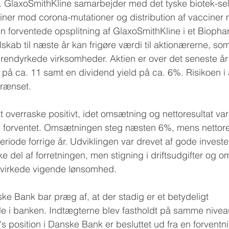
e. GlaxoSmithKline samarbejder med det tyske biotek-se
iner mod corona-mutationer og distribution af vacciner
en forventede opsplitning af GlaxoSmithKline i et Biopha
kab til næste år kan frigøre værdi til aktionærerne, som
rendyrkede virksomheder. Aktien er over det seneste år
E på ca. 11 samt en dividend yield på ca. 6%. Risikoen i 
rænset.
t overraske positivt, idet omsætning og nettoresultat var 
forventet. Omsætningen steg næsten 6%, mens nettores
iode forrige år. Udviklingen var drevet af gode invester
e del af forretningen, men stigning i driftsudgifter og o
bevirkede vigende lønsomhed.
e Bank bar præg af, at der stadig er et betydeligt 
le i banken. Indtægterne blev fastholdt på samme nivea
s position i Danske Bank er besluttet ud fra en forventn