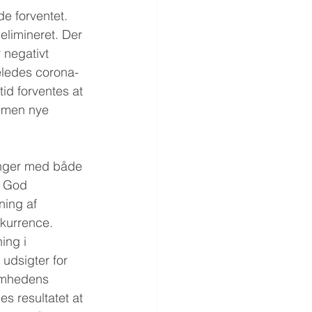
e forventet. 
limineret. Der 
 negativt 
eledes corona-
d forventes at 
, men nye 
inger med både 
. God 
ing af 
kurrence. 
ing i 
udsigter for 
omhedens 
s resultatet at 