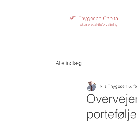
Thygesen Capital
T​
fokuseret aktieforvaltning
Alle indlæg
Nils Thygesen
5. f
Overveje
portefølj