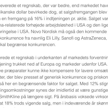
everede et regnskab, der var bedre, end markedet havd
anske dollar bevirkede dog, at salgsfremgangen blev e
m en fremgang på 16% i indtjeningen pr. aktie. Salget var
na-relaterede forhøjede arbejdsløshed i USA og den lig
bringelse i USA. Novo Nordisk må også den kommende ti
konkurrence fra navnlig Eli Lilly, Sanofi og AstraZeneca
skal begrænse konkurrencen.
erede et regnskab i underkanten af markedets forventn
tjening trukket ned af Europa og markeder udenfor USA
nye præparater kunne ikke kompensere for lavere omsætn
er, der blev presset af generisk konkurrence og priskon
å her en begrænsende faktor for salget. Med 12% stign
lingsomkostninger synes der imidlertid at være gunstige 
oSmithKline på længere sigt. På årsbasis voksede virks
tat 18% trods vigende salg, men i indeværende år skønne