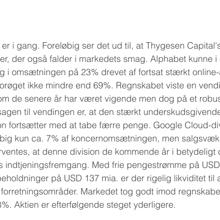
i gang. Foreløbig ser det ud til, at Thygesen Capital'
ter, der også falder i markedets smag. Alphabet kunne i 
g i omsætningen på 23% drevet af fortsat stærkt online
v forøget ikke mindre end 69%. Regnskabet viste en vendi
m de senere år har været vigende men dog på et robus
agen til vendingen er, at den stærkt underskudsgivend
on fortsætter med at tabe færre penge. Google Cloud-di
øbig kun ca. 7% af koncernomsætningen, men salgsvæk
ventes, at denne division de kommende år i betydeligt 
t's indtjeningsfremgang. Med frie pengestrømme på USD 
eholdninger på USD 137 mia. er der rigelig likviditet til a
 forretningsområder. Markedet tog godt imod regnskab
8%. Aktien er efterfølgende steget yderligere.