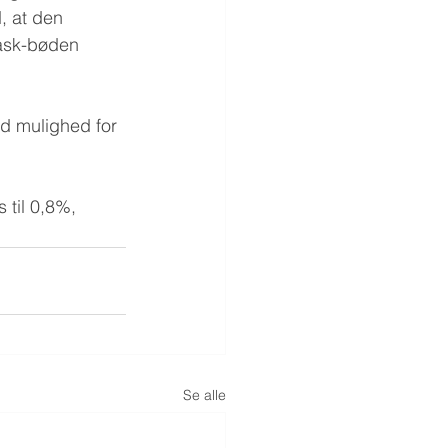
, at den 
ask-bøden 
d mulighed for 
 til 0,8%, 
Se alle