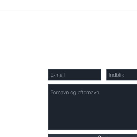
Geop
Bliv medinvestor hos
Thygesen Capital!
Tilmeld nyhedsbrevet Indblik