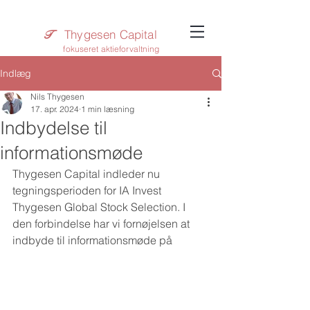
Thygesen Capital
T​
fokuseret aktieforvaltning
Indlæg
Nils Thygesen
17. apr. 2024
1 min læsning
Indbydelse til
informationsmøde
Thygesen Capital indleder nu 
tegningsperioden for IA Invest 
Thygesen Global Stock Selection. I 
den forbindelse har vi fornøjelsen at 
indbyde til informationsmøde på