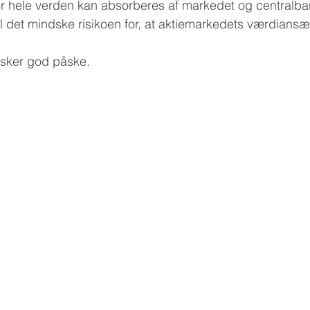
er hele verden kan absorberes af markedet og centralban
vil det mindske risikoen for, at aktiemarkedets værdiansæ
sker god påske.