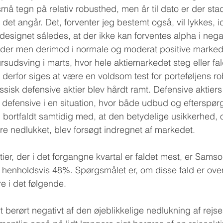
må tegn på relativ robusthed, men år til dato er der stadi
det angår. Det, forventer jeg bestemt også, vil lykkes, i
 designet således, at der ikke kan forventes alpha i negat
eder men derimod i normale og moderat positive markede
rsudsving i marts, hvor hele aktiemarkedet steg eller f
derfor siges at være en voldsom test for porteføljens r
sisk defensive aktier blev hårdt ramt. Defensive aktiers 
 defensive i en situation, hvor både udbud og efterspørg
ortfaldt samtidig med, at den betydelige usikkerhed,
e nedlukket, blev forsøgt indregnet af markedet.
tier, der i det forgangne kvartal er faldet mest, er Sams
henholdsvis 48%. Spørgsmålet er, om disse fald er overg
e i det følgende.
t berørt negativt af den øjeblikkelige nedlukning af rejsea