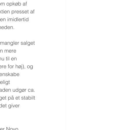
om opkøb af 
tien presset af 
en imidlertid 
mheden.
 mangler salget 
an mere 
 til en 
e for høj), og 
genskabe 
ligt 
aden udgør ca. 
et på et stabilt 
et giver 
 er Novo 