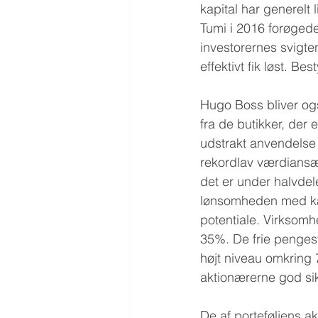
kapital har generelt
Tumi i 2016 forøgede
investorernes svigten
effektivt fik løst. 
Hugo Boss bliver ogs
fra de butikker, der 
udstrakt anvendelse
rekordlav værdiansæ
det er under halvdel
lønsomheden med kapi
potentiale. Virksom
35%. De frie pengestr
højt niveau omkring 
aktionærerne god sik
De af porteføljens ak