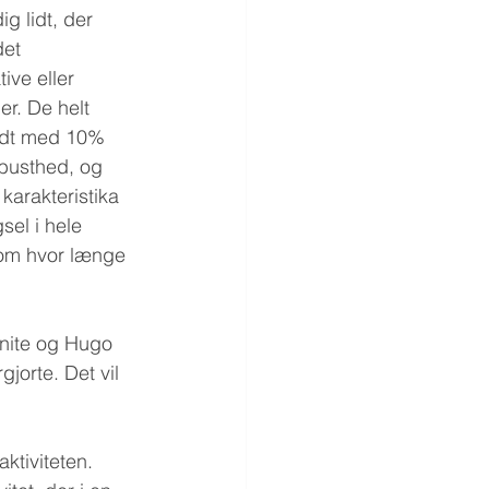
g lidt, der 
det 
ive eller 
r. De helt 
aldt med 10% 
obusthed, og 
karakteristika 
sel i hele 
 om hvor længe 
onite og Hugo 
jorte. Det vil 
ktiviteten. 