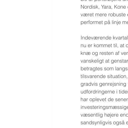
Nordisk, Yara, Kone
været mere robuste 
performet på linje 
Indeværende kvartal 
nu er kommet til, at
knæ og resten af verd
vanskeligt at gensta
betragtes som langsi
tilsvarende situatio
gradvis genrejsning 
udfordringerne i tide
har oplevet de sener
investeringsmæssige 
væsentlig højere en
sandsynligvis også 