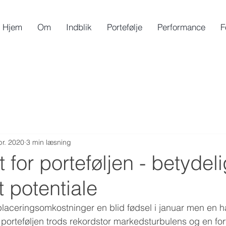
Hjem
Om
Indblik
Portefølje
Performance
F
pr. 2020
3 min læsning
 for porteføljen - betydeli
t potentiale
 placeringsomkostninger en blid fødsel i januar men en hå
e porteføljen trods rekordstor markedsturbulens og en for