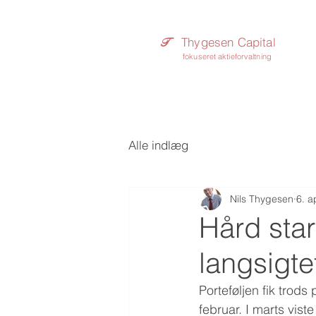
Thygesen Capital
T​
fokuseret aktieforvaltning
Alle indlæg
Nils Thygesen
6. a
Hård start
langsigte
Porteføljen fik trods
februar. I marts vist