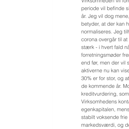
Virksomheden vil form
periode vil befinde 
år. Jeg vil dog mene
betyder, at der kan 
normaliseres. Jeg ti
corona overgår til a
stærk - i hvert fald n
forretningsmøder fre
end før, men der vil
aktiverne nu kan vise
30% er for stor, og a
de kommende år. Moo
kreditvurdering, som
Virksomhedens kont
egenkapitalen, mens 
stabilt voksende fr
markedsværdi, og det