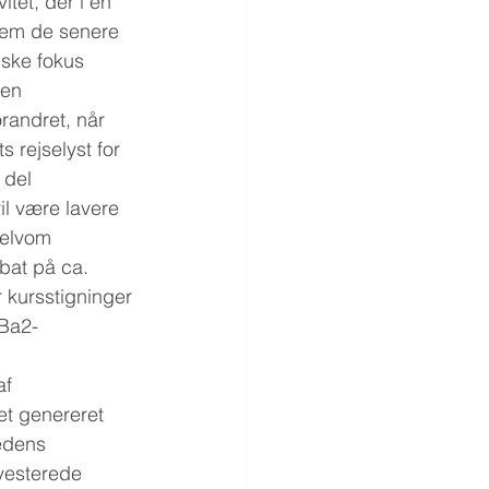
tet, der i en 
nnem de senere 
ske fokus 
ien 
randret, når 
 rejselyst for 
 del 
il være lavere 
Selvom 
abat på ca. 
r kursstigninger 
 Ba2-
f 
et genereret 
edens 
vesterede 