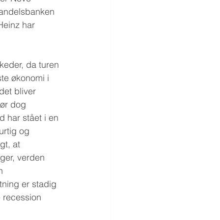
Handelsbanken 
Heinz har 
keder, da turen 
te økonomi i 
et bliver 
bør dog 
 har stået i en 
urtig og 
t, at 
nger, verden 
n 
ning er stadig 
 recession 