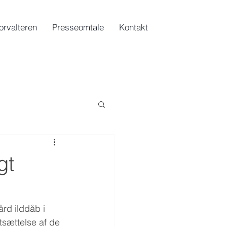
orvalteren
Presseomtale
Kontakt
gt
rd ilddåb i 
tsættelse af de 