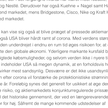
 og Nestlé. Derudover har også Kuehne + Nagel samt 
end markedet, mens Bridgestone, Cisco, Nike og Kraft 
med markedet.
kan vise sig også at blive præget af pressede aktiemar
 også USA bliver hårdt ramt af corona. Med verdens størs
en underdrejet i endnu en rum tid øges risikoen for, at d
rte den globale økonomi. Yderligere markante kursfald 
gtede købsmuligheder, og selvom verden ikke i nyere tid
n, indeholder USA så megen dynamik, at en forholdsvis h
virker mest sandsynlig. Desværre er det ikke usandsynlig
n efter corona vil forstærke de protektionistiske strømni
e år. Foreløbig synes det generelt for usikkert at øge de
risiko, og aktiemarkedets konjunkturregulerede prissæt
d det historiske gennemsnit, der ved en længerevarende
er for høj. Såfremt de mange kommende udstedelser af 