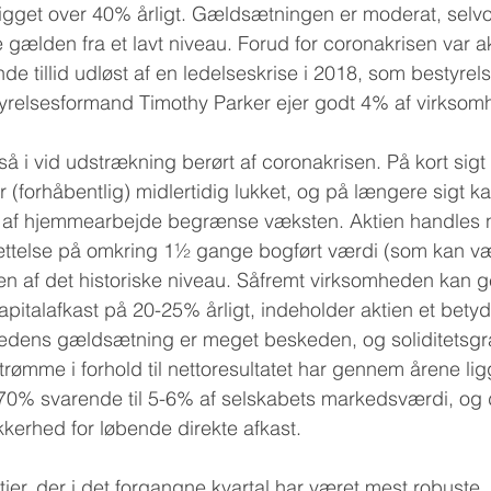
 ligget over 40% årligt. Gældsætningen er moderat, selv
 gælden fra et lavt niveau. Forud for coronakrisen var ak
de tillid udløst af en ledelseskrise i 2018, som bestyrels
Bestyrelsesformand Timothy Parker ejer godt 4% af virkso
å i vid udstrækning berørt af coronakrisen. På kort sigt
er (forhåbentlig) midlertidig lukket, og på længere sigt k
 af hjemmearbejde begrænse væksten. Aktien handles nu
ttelse på omkring 1½ gange bogført værdi (som kan vær
en af det historiske niveau. Såfremt virksomheden kan 
talafkast på 20-25% årligt, indeholder aktien et betyde
hedens gældsætning er meget beskeden, og soliditetsgr
ømme i forhold til nettoresultatet har gennem årene ligg
70% svarende til 5-6% af selskabets markedsværdi, og d
kerhed for løbende direkte afkast.
tier, der i det forgangne kvartal har været mest robuste,