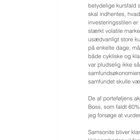
betydelige kursfald s
skal indhentes, hvad 
investeringsstilen er
stærkt volatile mark
usædvanligt store ku
på enkelte dage, må 
både cykliske og klas
var pludselig ikke så
samfundsøkonomien b
samfundet skulle vær
De af porteføljens ak
Boss, som faldt 60% 
jeg forsøge at vurder
Samsonite bliver klar