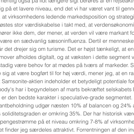
entlig også på lidt længere sigt berøres af en rejseaktivi
sig på et lavere niveau, end det vi har været vant til ge
, at virksomhedens ledende markedsposition og strategi
høstes stor værdiskabelse i takt med, at verdensøkonom
lhører ikke dem, der mener, at verden vil være markant fo
t være en sædvanlig sæsoninfluenza. Dertil er menneskets
år det drejer sig om turisme. Det er højst tænkeligt, at en
mover afholdes digitalt, og at væksten i dette segment v
 stadig være behov for at mødes på tværs af markeder. 
 sig at være bogført til for høj værdi, mener jeg, at en r
t Samsonite-aktien indeholder et betydeligt potentiale fo
dy's har i begyndelsen af marts bekræftet selskabets
 er den bedste karakter i speculative-grade segmentet. 
antbeholdning udgør næsten 10% af balancen og 24% a
soliditetsgraden er omkring 35%. Der har historisk vær
ie pengestrømme på et niveau omkring 7-8% af virksomh
 finder jeg særdeles attraktivt. Forrentningen af den in