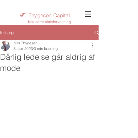
Thygesen Capital
T​
fokuseret aktieforvaltning
Indlæg
Nils Thygesen
3. apr. 2023
3 min læsning
Dårlig ledelse går aldrig af
mode