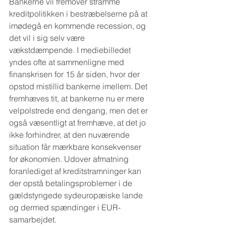
Bankerne vil fremover stramme 
kreditpolitikken i bestræbelserne på at 
imødegå en kommende recession, og 
det vil i sig selv være 
vækstdæmpende. I mediebilledet 
yndes ofte at sammenligne med 
finanskrisen for 15 år siden, hvor der 
opstod mistillid bankerne imellem. Det 
fremhæves tit, at bankerne nu er mere 
velpolstrede end dengang, men det er 
også væsentligt at fremhæve, at det jo 
ikke forhindrer, at den nuværende 
situation får mærkbare konsekvenser 
for økonomien. Udover afmatning 
foranlediget af kreditstramninger kan 
der opstå betalingsproblemer i de 
gældstyngede sydeuropæiske lande 
og dermed spændinger i EUR-
samarbejdet.