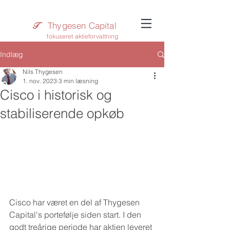
Thygesen Capital
T​
fokuseret aktieforvaltning
Indlæg
Nils Thygesen
1. nov. 2023
3 min læsning
Cisco i historisk og
stabiliserende opkøb
Cisco har været en del af Thygesen 
Capital's portefølje siden start. I den 
godt treårige periode har aktien leveret 