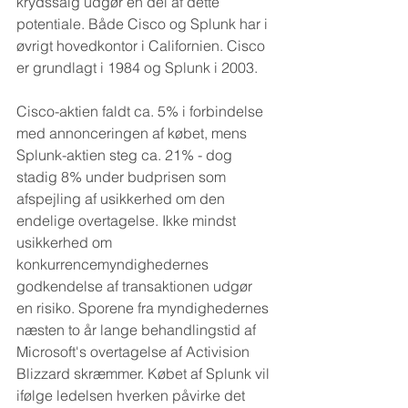
krydssalg udgør en del af dette 
potentiale. Både Cisco og Splunk har i 
øvrigt hovedkontor i Californien. Cisco 
er grundlagt i 1984 og Splunk i 2003.
Cisco-aktien faldt ca. 5% i forbindelse 
med annonceringen af købet, mens 
Splunk-aktien steg ca. 21% - dog 
stadig 8% under budprisen som 
afspejling af usikkerhed om den 
endelige overtagelse. Ikke mindst 
usikkerhed om 
konkurrencemyndighedernes 
godkendelse af transaktionen udgør 
en risiko. Sporene fra myndighedernes 
næsten to år lange behandlingstid af 
Microsoft's overtagelse af Activision 
Blizzard skræmmer. Købet af Splunk vil 
ifølge ledelsen hverken påvirke det 